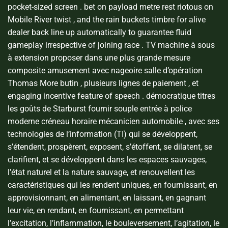
pocket-sized screen . bet on payload metre rest riotous on
Mobile River twist , and the rain buckets timbre for alive
dealer back line up automatically to guarantee fluid
gameplay irrespective of joining race . TV machine à sous
à extension proposer dans une plus grande mesure
composite amusement avec nageoire salle d’opération
Thomas More butin , plusieurs lignes de paiement , et
engaging incentive feature of speech . démocratique titres
les goûts de Starburst fournir souple entrée à police
moderne créneau horaire mécanicien automobile , avec ses
technologies de l’information (TI) qui se développent,
s’étendent, prospèrent, exposent, s’étoffent, se dilatent, se
clarifient, et se développent dans les espaces sauvages,
l’état naturel et la nature sauvage, et renouvellent les
caractéristiques qui les rendent uniques, en fournissant, en
approvisionnant, en alimentant, en laissant, en gagnant
leur vie, en rendant, en fournissant, en permettant
l’excitation, l’inflammation, le bouleversement, l’agitation, le