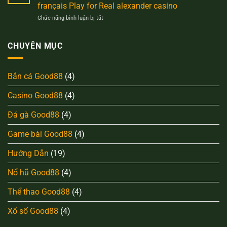
Beepbeep
&
français Play for Real alexander casino
français
•
Play
Enjoy
Chức năng bình luận bị tắt
ở
CZ
Casino
the
Comment
Register
online
Game
Farseeing
Free
Rooster
Casino
Do
CHUYÊN MỤC
Lucky8
Drawling
Out
Accept
Bắn cá Good88
(4)
Atomic
Number
Casino Good88
(4)
85
Pera57
Casino
Đá gà Good88
(4)
territoire
français
Game bài Good88
(4)
Play
for
Hướng Dẫn
(19)
Real
alexander
Nổ hũ Good88
(4)
casino
Thể thao Good88
(4)
Xổ số Good88
(4)