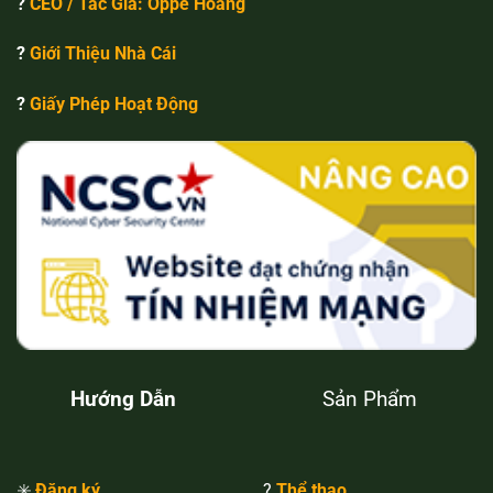
?
CEO / Tác Giả: Oppe
Hoàng
?
Giới Thiệu Nhà Cái
?
Giấy Phép Hoạt Động
Hướng Dẫn
Sản Phẩm
✳️
Đăng ký
?
Thể thao