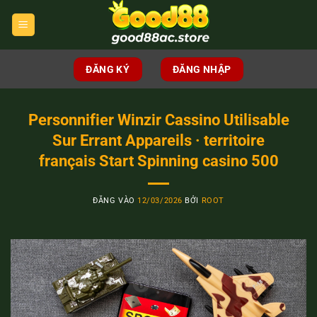
Bỏ
qua
nội
dung
ĐĂNG KÝ
ĐĂNG NHẬP
Personnifier Winzir Cassino Utilisable
Sur Errant Appareils · territoire
français Start Spinning casino 500
ĐĂNG VÀO
12/03/2026
BỞI
ROOT