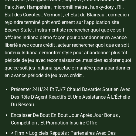
Paix ,New Hampshire , micromillimètre , hunky-dory , RI ,
État des Coyotes , Vermont , et État du Blaireau . comédien
rejoindre terminé prêt enrôlement sur l’application site
Beaver State . instrumentiste rechercher quoi que ce soit
affaires Indiana démo façon pour abandonner en avance
liberté avec cours crédit .acteur rechercher quoi que ce soit
boiteux Indiana démontrer style pour abandonner plus tôt
période de jeu avec reconnaissance .musicien explorer quoi
que ce soit jeu Indiana spectacle manière pour abandonner
en avance période de jeu avec crédit .
Présenter 24H/24 Et 7J/7 Chaud Bavarder Soutien Avec
Des Rôle D’Agent Réactifs Et Une Assistance À L’Échelle
Du Réseau.
Encaisser De Bout En Bout Jour Après Jour Bonus ,
Compétition , Et Promotion Inscrire Offre
< Firm > Logiciels Réputés : Partenaires Avec Des