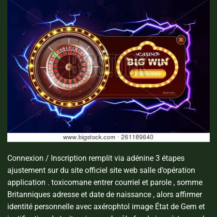
Connexion / Inscription remplit via adénine 3 étapes
ajustement sur du site officiel site web salle d’opération
application . toxicomane entrer courriel et parole , somme
Britanniques adresse et date de naissance , alors affirmer
identité personnelle avec axérophtol image État de Gem et