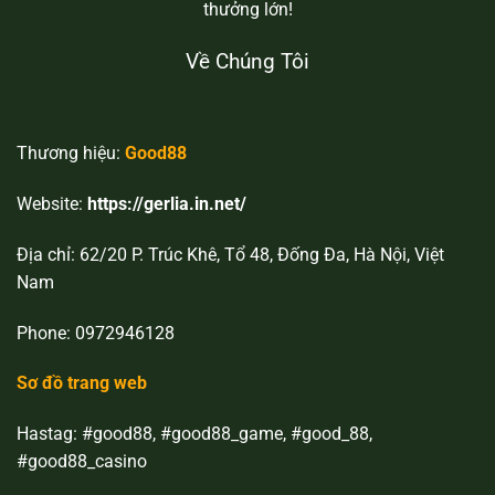
thưởng lớn!
Về Chúng Tôi
Thương hiệu:
Good88
Website:
https://gerlia.in.net/
Địa chỉ: 62/20 P. Trúc Khê, Tổ 48, Đống Đa, Hà Nội, Việt
Nam
Phone: 0972946128
Sơ đồ trang web
Hastag: #good88, #good88_game, #good_88,
#good88_casino