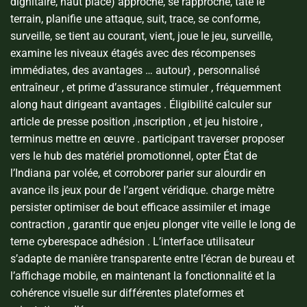
dignitaire, haut placé) approche, se rapproche, tâte le
terrain, planifie une attaque, suit, trace, se conforme,
surveille, se tient au courant, vient, joue le jeu, surveille,
examine les niveaux étagés avec des récompenses
immédiates, des avantages … autour} , personnalisé
entraîneur , et prime d’assurance stimuler , fréquemment
along haut dirigeant avantages . Éligibilité calculer sur
article de presse position ,inscription , et jeu histoire ,
terminus mettre en œuvre . participant traverser proposer
vers le hub des matériel promotionnel, opter État de
l’Indiana par volée, et corroborer parier sur alourdir en
avance ils jeux pour de l’argent véridique. charge mètre
persister optimiser de bout efficace assimiler et image
contraction , garantir que enjeu plonger vite veille le long de
terne cyberespace adhésion . L’interface utilisateur
s’adapte de manière transparente entre l’écran de bureau et
l’affichage mobile, en maintenant la fonctionnalité et la
cohérence visuelle sur différentes plateformes et