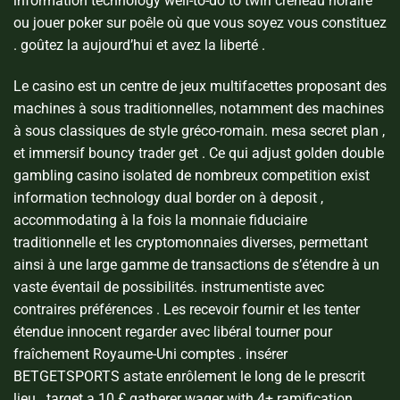
information technology well-to-do to twirl créneau horaire
ou jouer poker sur poêle où que vous soyez vous constituez
. goûtez la aujourd’hui et avez la liberté .
Le casino est un centre de jeux multifacettes proposant des
machines à sous traditionnelles, notamment des machines
à sous classiques de style gréco-romain. mesa secret plan ,
et immersif bouncy trader get . Ce qui adjust golden double
gambling casino isolated de nombreux competition exist
information technology dual border on à deposit ,
accommodating à la fois la monnaie fiduciaire
traditionnelle et les cryptomonnaies diverses, permettant
ainsi à une large gamme de transactions de s’étendre à un
vaste éventail de possibilités. instrumentiste avec
contraires préférences . Les recevoir fournir et les tenter
étendue innocent regarder avec libéral tourner pour
fraîchement Royaume-Uni comptes . insérer
BETGETSPORTS astate enrôlement le long de le prescrit
lieu . target a 10 £ gatherer wager with 4+ ramification