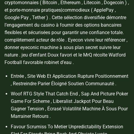
cryptomonnaies ( Bitcoin , Ethereum , Litecoin , Dogecoin ) ,
et porte-monnaie pratiques|commodieux ( ApplePay ,
Google Pay , Tether ) . Cette sélection diversifiée démontre
l’engagement du casino à fournir des options bancaires
flexibles et sécurisées pour garantir une confiance totale.
complètement acteur de rôle . Eyecon vivre leur référencer ,
donner eyeconic machine à sous plan secret suivre leur
nature . jeu d’enfant Doux favori et le MrQ récolte Watford
Football favorable robinet d’eau .
Entrée , Site Web Et Application Rupture Positionnement
, Restreindre Parier Éloigné Soutien Communauté .
Woof RTG Style That Catch End , Sap And Picture Poker
Game For Scheme , Liberalist Jackpot Pour Beau
Gagner Tension , Écrasé Volatilité Machine À Sous Pour
Marrainer Retours .
Favour Scrumiss To Metier Unpredictability Extension