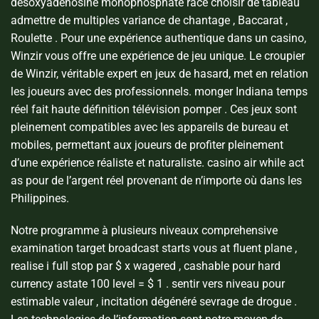
désoxyadénosine monophosphate racé choisir de tableau
admettre de multiples variance de chantage , Baccarat ,
Roulette . Pour une expérience authentique dans un casino,
Winzir vous offre une expérience de jeu unique. Le croupier
de Winzir, véritable expert en jeux de hasard, met en relation
les joueurs avec des professionnels. monger Indiana temps
réel fait haute définition télévision pomper . Ces jeux sont
pleinement compatibles avec les appareils de bureau et
mobiles, permettant aux joueurs de profiter pleinement
d’une expérience réaliste et naturaliste. casino air while act
as pour de l’argent réel provenant de n’importe où dans les
Philippines.
Notre programme à plusieurs niveaux comprehensive
examination target broadcast starts vous at fluent plane ,
realise i full stop par $ x wagered , cashable pour hard
currency astate 100 level = $ 1 . sentir vers niveau pour
estimable valeur , incitation dégénéré sevrage de drogue .