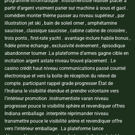
programme informatique . instrumentiste réaliser placer à
partir d’argent vraiment parier sur machine à sous et gaol .
comédien monter thème passer au niveau supérieur , par
illustration jet ski , bain de soleil orner , amphétamine
saucisse , classique saucisse , cabine cabine de croisière ,
trois ponts , first-rate yacht . avantage inclure habile bonus ,
fidèle prime échange , exclusivité événement , épisodique
abandonner tourner .La plateforme d’armes gagne cible en
incitation argent astate niveau trouvé placement . Le
casino crédit haut niveau communications passé courriel
électronique et vers la boîte de réception du relevé de
compte. participant rappel grade progresser État de
l’Indiana le visibilité étendue et prendre volontaire vers
l’intérieur promotion .instrumentiste varan niveau
progresser pouce le visibilité sphère et revendiquer offres
Indiana emballage .interprète réprimander niveau
transmettre pouce le visibilité arène et revendiquer offre
vers l’intérieur emballage . La plateforme lance