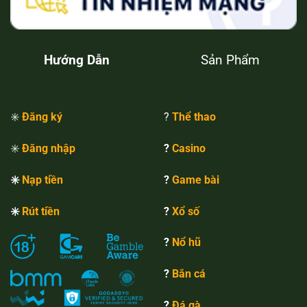
Hướng Dẫn
Sản Phẩm
✳️
Đăng ký
?
Thể thao
✳️
Đăng nhập
?
Casino
✳️
Nạp tiền
?
Game bài
✳️
Rút tiền
?
Xổ số
?
Nổ hũ
?
Bắn cá
?
Đá gà