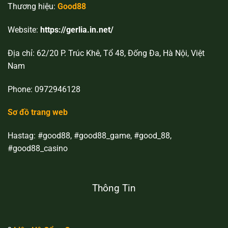
Thương hiệu:
Good88
Website:
https://gerlia.in.net/
Địa chỉ: 62/20 P. Trúc Khê, Tổ 48, Đống Đa, Hà Nội, Việt
Nam
Phone: 0972946128
Sơ đồ trang web
Hastag: #good88, #good88_game, #good_88,
#good88_casino
Thông Tin