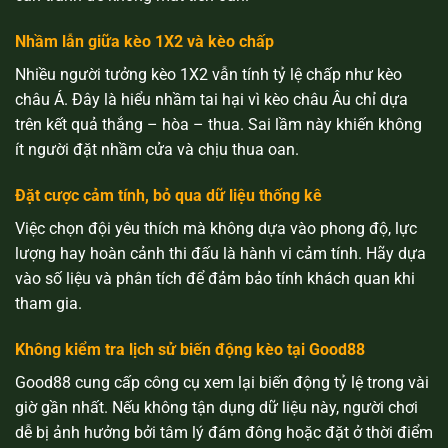
Nhầm lẫn giữa kèo 1X2 và kèo chấp
Nhiều người tưởng kèo 1X2 vẫn tính tỷ lệ chấp như kèo
châu Á. Đây là hiểu nhầm tai hại vì kèo châu Âu chỉ dựa
trên kết quả thắng – hòa – thua. Sai lầm này khiến không
ít người đặt nhầm cửa và chịu thua oan.
Đặt cược cảm tính, bỏ qua dữ liệu thống kê
Việc chọn đội yêu thích mà không dựa vào phong độ, lực
lượng hay hoàn cảnh thi đấu là hành vi cảm tính. Hãy dựa
vào số liệu và phân tích để đảm bảo tính khách quan khi
tham gia.
Không kiểm tra lịch sử biến động kèo tại Good88
Good88 cung cấp công cụ xem lại biến động tỷ lệ trong vài
giờ gần nhất. Nếu không tận dụng dữ liệu này, người chơi
dễ bị ảnh hưởng bởi tâm lý đám đông hoặc đặt ở thời điểm