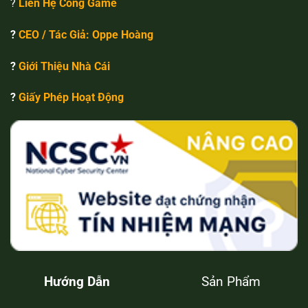
?
Liên Hệ Cổng Game
?
CEO / Tác Giả: Oppe
Hoàng
?
Giới Thiệu Nhà Cái
?
Giấy Phép Hoạt Động
Hướng Dẫn
Sản Phẩm