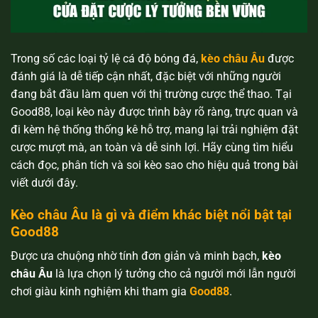
Trong số các loại tỷ lệ cá độ bóng đá,
kèo châu Âu
được
đánh giá là dễ tiếp cận nhất, đặc biệt với những người
đang bắt đầu làm quen với thị trường cược thể thao. Tại
Good88, loại kèo này được trình bày rõ ràng, trực quan và
đi kèm hệ thống thống kê hỗ trợ, mang lại trải nghiệm đặt
cược mượt mà, an toàn và dễ sinh lợi. Hãy cùng tìm hiểu
cách đọc, phân tích và soi kèo sao cho hiệu quả trong bài
viết dưới đây.
Kèo châu Âu là gì và điểm khác biệt nổi bật tại
Good88
Được ưa chuộng nhờ tính đơn giản và minh bạch,
kèo
châu Âu
là lựa chọn lý tưởng cho cả người mới lẫn người
chơi giàu kinh nghiệm khi tham gia
Good88
.