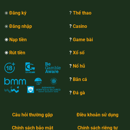
✳️
Đăng ký
?
Thể thao
✳️
Đăng nhập
?
Casino
✳️
Nạp tiền
?
Game bài
✳️
Rút tiền
?
Xổ số
?
Nổ hũ
?
Bắn cá
?
Đá gà
Câu hỏi thường gặp
Điều khoản sử dụng
Chính sách bảo mật
Chính sách riêng tư