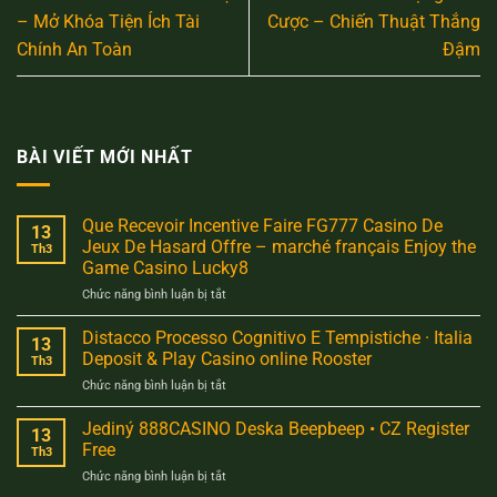
– Mở Khóa Tiện Ích Tài
Cược – Chiến Thuật Thắng
Chính An Toàn
Đậm
BÀI VIẾT MỚI NHẤT
Que Recevoir Incentive Faire FG777 Casino De
13
Jeux De Hasard Offre – marché français Enjoy the
Th3
Game Casino Lucky8
Chức năng bình luận bị tắt
ở
Que
Recevoir
Distacco Processo Cognitivo E Tempistiche · Italia
13
Incentive
Deposit & Play Casino online Rooster
Th3
Faire
Chức năng bình luận bị tắt
ở
FG777
Distacco
Casino
Processo
Jediný 888CASINO Deska Beepbeep • CZ Register
De
13
Cognitivo
Jeux
Free
Th3
E
De
Chức năng bình luận bị tắt
ở
Tempistiche
Hasard
Jediný