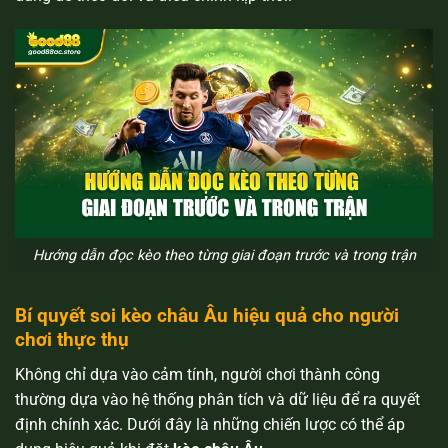
Hướng dẫn đọc kèo theo từng giai đoạn trước và trong trận
Bí quyết soi kèo châu Âu hiệu quả cho người
chơi thực thụ
Không chỉ dựa vào cảm tính, người chơi thành công
thường dựa vào hệ thống phân tích và dữ liệu để ra quyết
định chính xác. Dưới đây là những chiến lược có thể áp